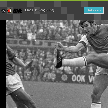
80 JAAR |
Bekijken
Gratis
-
In Google Play