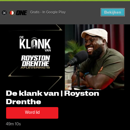
DE KLANK 
Bekijken
Gratis
-
In Google Play
De klank van | Royston 
Drenthe
Word lid
49m 10s